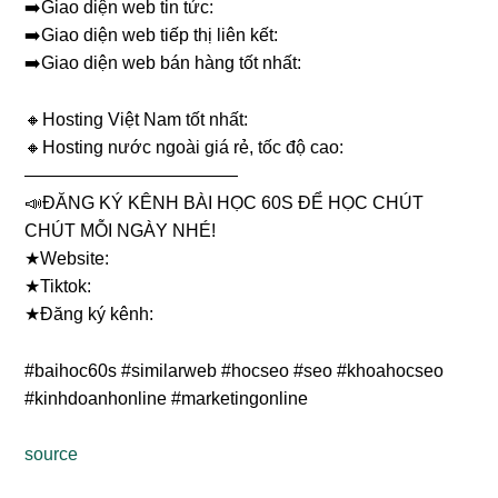
➡️Giao diện web tin tức:
➡️Giao diện web tiếp thị liên kết:
➡️Giao diện web bán hàng tốt nhất:
🔸Hosting Việt Nam tốt nhất:
🔸Hosting nước ngoài giá rẻ, tốc độ cao:
————————————
📣ĐĂNG KÝ KÊNH BÀI HỌC 60S ĐỂ HỌC CHÚT
CHÚT MỖI NGÀY NHÉ!
★Website:
★Tiktok:
★Đăng ký kênh:
#baihoc60s #similarweb #hocseo #seo #khoahocseo
#kinhdoanhonline #marketingonline
source