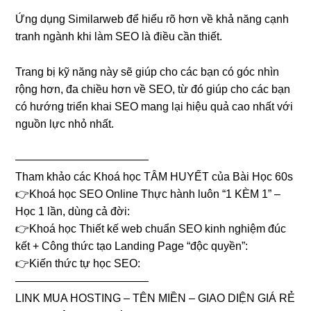
Ứng dụng Similarweb để hiểu rõ hơn về khả năng cạnh
tranh ngành khi làm SEO là điều cần thiết.
Trang bị kỹ năng này sẽ giúp cho các bạn có góc nhìn
rộng hơn, đa chiều hơn về SEO, từ đó giúp cho các bạn
có hướng triển khai SEO mang lại hiệu quả cao nhất với
nguồn lực nhỏ nhất.
————————————
Tham khảo các Khoá học TÂM HUYẾT của Bài Học 60s
👉Khoá học SEO Online Thực hành luôn “1 KÈM 1” –
Học 1 lần, dùng cả đời:
👉Khoá học Thiết kế web chuẩn SEO kinh nghiệm đúc
kết + Công thức tạo Landing Page “độc quyền”:
👉Kiến thức tự học SEO:
————————————
LINK MUA HOSTING – TÊN MIỀN – GIAO DIỆN GIÁ RẺ