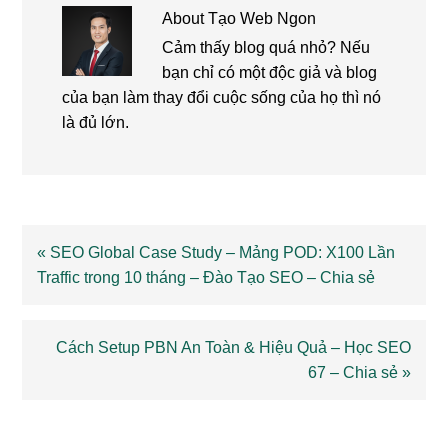
About
Tạo Web Ngon
Cảm thấy blog quá nhỏ? Nếu
bạn chỉ có một độc giả và blog
của bạn làm thay đổi cuộc sống của họ thì nó
là đủ lớn.
Previous
« SEO Global Case Study – Mảng POD: X100 Lần
Post:
Traffic trong 10 tháng – Đào Tạo SEO – Chia sẻ
Next
Cách Setup PBN An Toàn & Hiệu Quả – Học SEO
Post:
67 – Chia sẻ »
Reader