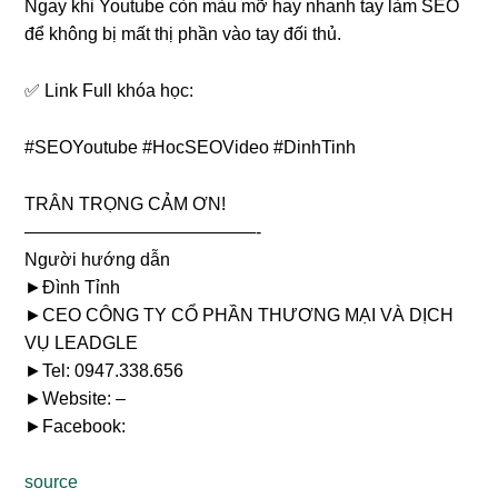
Ngay khi Youtube còn màu mỡ hay nhanh tay làm SEO
để không bị mất thị phần vào tay đối thủ.
✅ Link Full khóa học:
#SEOYoutube #HocSEOVideo #DinhTinh
TRÂN TRỌNG CẢM ƠN!
—————————————-­
Người hướng dẫn
►Đình Tỉnh
►CEO CÔNG TY CỔ PHẦN THƯƠNG MẠI VÀ DỊCH
VỤ LEADGLE
►Tel: 0947.338.656
►Website:
–
►Facebook:
source