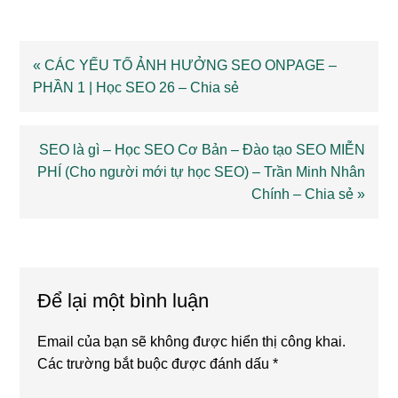
Previous
« CÁC YẾU TỐ ẢNH HƯỞNG SEO ONPAGE –
Post:
PHẦN 1 | Học SEO 26 – Chia sẻ
Next
SEO là gì – Học SEO Cơ Bản – Đào tạo SEO MIỄN
PHÍ (Cho người mới tự học SEO) – Trần Minh Nhân
Post:
Chính – Chia sẻ »
Reader
Interactions
Để lại một bình luận
Email của bạn sẽ không được hiển thị công khai.
Các trường bắt buộc được đánh dấu
*