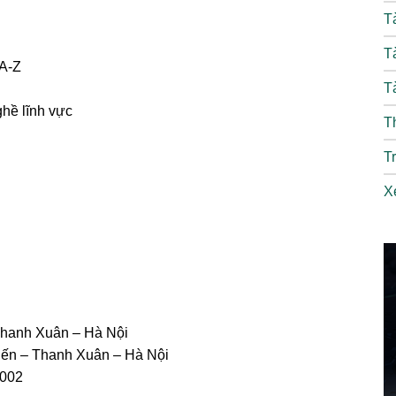
T
T
 A-Z
T
ghề lĩnh vực
T
T
X
Thanh Xuân – Hà Nội
iến – Thanh Xuân – Hà Nội
.002