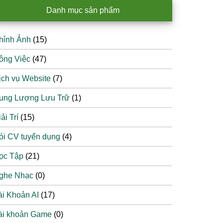
Danh mục sản phẩm
hỉnh Ảnh
(15)
ông Việc
(47)
ịch vụ Website
(7)
ung Lượng Lưu Trữ
(1)
ải Trí
(15)
ói CV tuyển dụng
(4)
ọc Tập
(21)
ghe Nhạc
(0)
ài Khoản AI
(17)
ài khoản Game
(0)