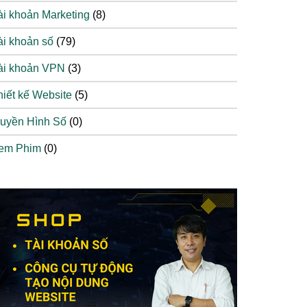
ài khoản Marketing
(8)
ài khoản số
(79)
ài khoản VPN
(3)
hiết kế Website
(5)
ruyền Hình Số
(0)
em Phim
(0)