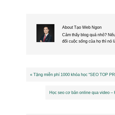
About
Tạo Web Ngon
Cảm thấy blog quá nhỏ? Nếu 
đổi cuộc sống của họ thì nó l
Previous
« Tặng miễn phí 1000 khóa học “SEO TOP PR
Post:
Next
Học seo cơ bản online qua video –
Post:
Reader