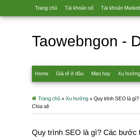
Trang chủ
Tài khoản số
Tài khoản Market
Taowebngon - D
Home
Giá rẻ ở đâu
Mẹo hay
Xu hướn
Trang chủ
»
Xu hướng
»
Quy trình SEO là gì?
Chia sẻ
Quy trình SEO là gì? Các bước t