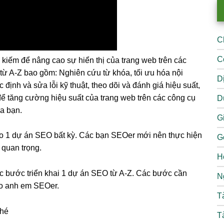
C
C
m kiếm để nâng cao sự hiển thị của trang web trên các
 từ A-Z bao gồm: Nghiên cứu từ khóa, tối ưu hóa nội
D
 định và sửa lỗi kỹ thuật, theo dõi và đánh giá hiệu suất,
g để tăng cường hiệu suất của trang web trên các công cụ
D
a bạn.
Gi
ho 1 dự án SEO bất kỳ. Các bạn SEOer mới nên thực hiện
G
c quan trọng.
H
các bước triển khai 1 dự án SEO từ A-Z. Các bước cần
N
cho anh em SEOer.
T
nhé
T