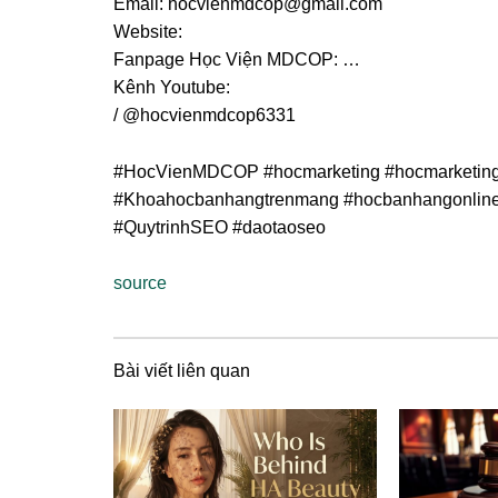
Email:
hocvienmdcop@gmail.com
Website:
Fanpage Học Viện MDCOP:
…
Kênh Youtube:
/ @hocvienmdcop6331
#HocVienMDCOP #hocmarketing #hocmarketing
#Khoahocbanhangtrenmang #hocbanhangonlin
#QuytrinhSEO #daotaoseo
source
Bài viết liên quan