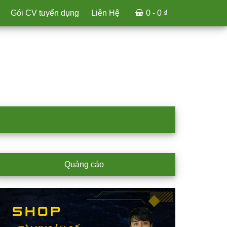
Gói CV tuyển dụng
Liên Hệ
0 -
0
₫
rimary
Quảng cáo
idebar