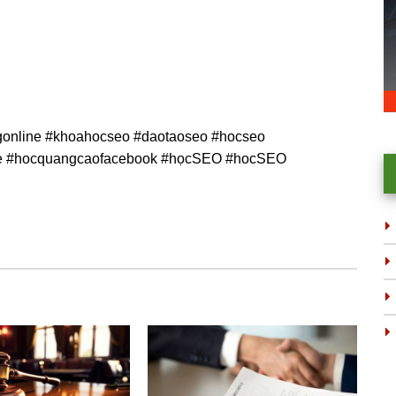
online #khoahocseo #daotaoseo #hocseo
e #hocquangcaofacebook #họcSEO #hocSEO