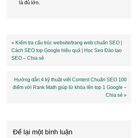
là đủ lớn.
Previous
« Kiểm tra cấu trúc website/trang web chuẩn SEO |
Post:
Cách SEO top Google hiệu quả | Học Seo Đào tạo
SEO – Chia sẻ
Next
Hướng dẫn 4 kỹ thuật viết Content Chuẩn SEO 100
điểm với Rank Math giúp từ khóa lên top 1 Google –
Post:
Chia sẻ »
Reader
Interactions
Để lại một bình luận