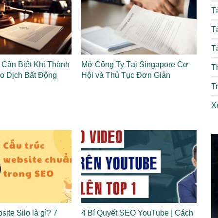
T
T
T
Cần Biết Khi Thành
Mở Công Ty Tại Singapore Cơ
T
o Dịch Bất Động
Hội và Thủ Tục Đơn Giản
T
X
site Silo là gì? 7
4 Bí Quyết SEO YouTube | Cách