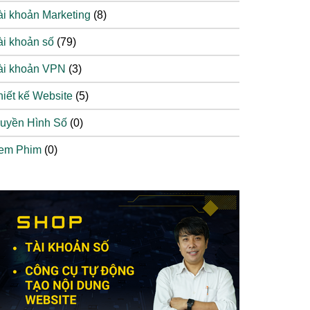
ài khoản Marketing
(8)
ài khoản số
(79)
ài khoản VPN
(3)
hiết kế Website
(5)
ruyền Hình Số
(0)
em Phim
(0)