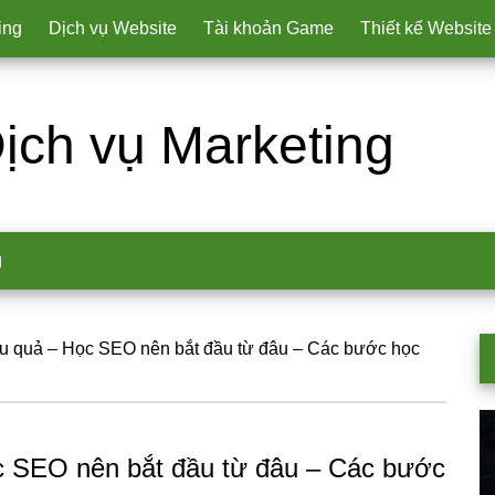
ing
Dịch vụ Website
Tài khoản Game
Thiết kế Website
ịch vụ Marketing
g
ệu quả – Học SEO nên bắt đầu từ đâu – Các bước học
P
S
c SEO nên bắt đầu từ đâu – Các bước