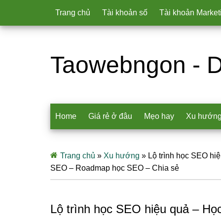
Trang chủ
Tài khoản số
Tài khoản Market
Taowebngon - D
Home
Giá rẻ ở đâu
Mẹo hay
Xu hướn
Trang chủ
»
Xu hướng
»
Lộ trình học SEO hi
SEO – Roadmap học SEO – Chia sẻ
Lộ trình học SEO hiệu quả – Họ