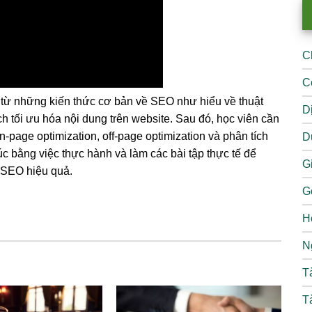
C
C
 từ những kiến thức cơ bản về SEO như hiểu về thuật
D
h tối ưu hóa nội dung trên website. Sau đó, học viên cần
on-page optimization, off-page optimization và phân tích
D
úc bằng việc thực hành và làm các bài tập thực tế để
Gi
 SEO hiệu quả.
G
H
N
T
T