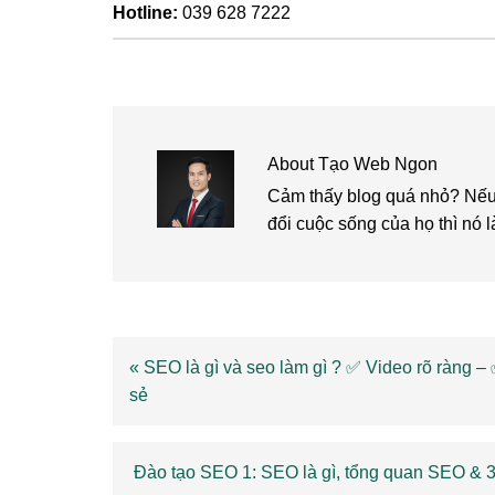
Hotline:
039 628 7222
About
Tạo Web Ngon
Cảm thấy blog quá nhỏ? Nếu 
đổi cuộc sống của họ thì nó l
Previous
« SEO là gì và seo làm gì ? ✅ Video rõ ràng –
Post:
sẻ
Next
Đào tạo SEO 1: SEO là gì, tổng quan SEO & 3 l