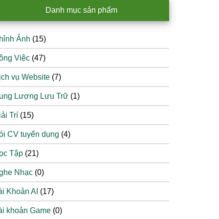
Danh mục sản phẩm
hỉnh Ảnh
(15)
ông Việc
(47)
ịch vụ Website
(7)
ung Lượng Lưu Trữ
(1)
ải Trí
(15)
ói CV tuyển dụng
(4)
ọc Tập
(21)
ghe Nhạc
(0)
ài Khoản AI
(17)
ài khoản Game
(0)