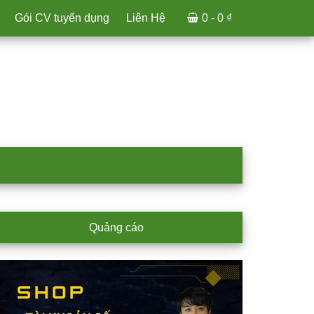
Gói CV tuyển dụng
Liên Hệ
0 -
0
₫
rimary
Quảng cáo
idebar