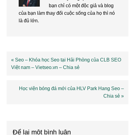
bạn chỉ có một độc giả và blog
của bạn làm thay đổi cuộc sống của họ thì nó
là đủ lớn.
Previous
« Seo – Khóa học Seo tại Hải Phòng của CLB SEO
Post:
Việt nam – Vietseo.vn – Chia sẻ
Next
Học viện bóng đá mới của HLV Park Hang Seo –
Post:
Chia sẻ »
Reader
Interactions
Để lại một bình luận