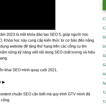
C
C
ăm 2023 là một khóa đào tạo SEO 5, giúp người học
D
EO. Khóa học này cung cấp kiến thức từ cơ bản đến nâng
i dung website để tăng thứ hạng trên các công cụ tìm
D
 nắm vững kỹ năng viết nội dung SEO chất lượng và hiệu
Gi
mạng.
G
riển khai SEO mình quay cuối 2021.
H
e ▶︎
N
T
 content chuẩn SEO cần biết mà quy trình GTV minh đã
 công.
T