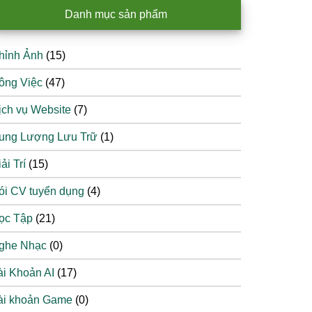
Danh mục sản phẩm
hỉnh Ảnh
(15)
ông Việc
(47)
ịch vụ Website
(7)
ung Lượng Lưu Trữ
(1)
ải Trí
(15)
ói CV tuyển dụng
(4)
ọc Tập
(21)
ghe Nhạc
(0)
ài Khoản AI
(17)
ài khoản Game
(0)