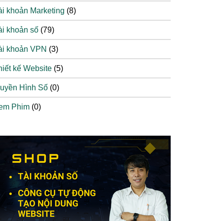
ài khoản Marketing
(8)
ài khoản số
(79)
ài khoản VPN
(3)
hiết kế Website
(5)
ruyền Hình Số
(0)
em Phim
(0)