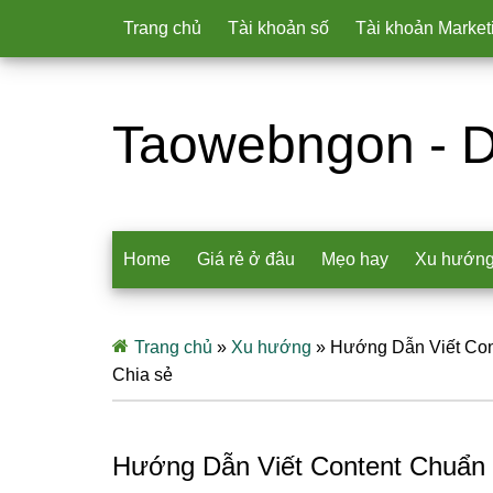
Trang chủ
Tài khoản số
Tài khoản Market
Taowebngon - D
Home
Giá rẻ ở đâu
Mẹo hay
Xu hướn
Trang chủ
»
Xu hướng
»
Hướng Dẫn Viết Con
Chia sẻ
Hướng Dẫn Viết Content Chuẩn