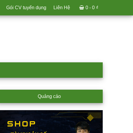
Gói CV tuyển dụng
Liên Hệ
0 -
0
₫
rimary
Quảng cáo
idebar