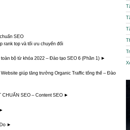
T
T
T
nt chuẩn SEO
T
p rank top và tối ưu chuyển đổi
T
op toàn bộ từ khóa 2022 – Đào tạo SEO 6 (Phần 1) ►
X
 Website giúp tăng trưởng Organic Traffic tổng thể – Đào
T CHUẨN SEO – Content SEO ►
▶︎
t Do ►