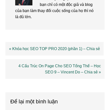
bạn chỉ có một độc giả và blog
của bạn làm thay đổi cuộc sống của họ thì nó
là đủ lớn.
Previous
« Khóa học SEO TOP PRO 2020 (phần 1) – Chia sẻ
Post:
Next
4 Cấu Trúc On Page Cho SEO Tổng Thể – Học
Post:
SEO 9 – Vincent Do – Chia sẻ »
Reader
Interactions
Để lại một bình luận