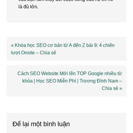
là đủ lớn.
Previous
« Khóa học SEO cơ bản từ A đến Z bài 9: 4 chiến
Post:
lượt Onsite – Chia sẻ
Next
Cách SEO Website Mới lên TOP Google nhiều từ
Post:
khóa | Học SEO Miễn Phí | Trương Đình Nam –
Chia sẻ »
Reader
Interactions
Để lại một bình luận