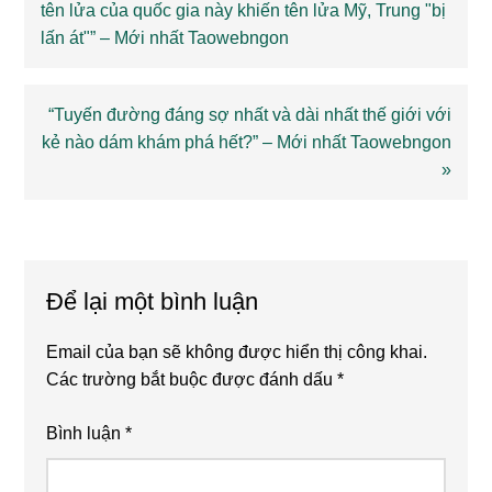
Post:
tên lửa của quốc gia này khiến tên lửa Mỹ, Trung "bị
lấn át"” – Mới nhất Taowebngon
Next
“Tuyến đường đáng sợ nhất và dài nhất thế giới với
kẻ nào dám khám phá hết?” – Mới nhất Taowebngon
Post:
»
Reader
Interactions
Để lại một bình luận
Email của bạn sẽ không được hiển thị công khai.
Các trường bắt buộc được đánh dấu
*
Bình luận
*