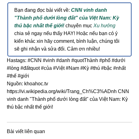
Bạn đang đọc bài viết về:
CNN vinh danh
"Thành phố dưới lòng đất" của Việt Nam: Kỳ
thú bậc nhất thế giới!
chuyên mục
Xu hướng
chia sẻ ngay nếu thấy HAY! Hoặc nếu bạn có ý
kiến khác xin hãy comment, bình luận, chúng tôi
sẽ ghi nhận và sửa đổi. Cảm ơn nhiều!
Hastags: #CNN #vinh #danh #quotThành #phố #dưới
#lòng #đấtquot #của #Việt #Nam #Kỳ #thú #bậc #nhất
#thế #giới
Nguồn: khoahoc.tv
https://vi.wikipedia.org/wiki/Trang_Ch%C3%ADnh CNN
vinh danh "Thành phố dưới lòng đất" của Việt Nam: Kỳ
thú bậc nhất thế giới!
Bài viết liên quan