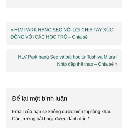
Previous
« HLV PARK HANG SEO NÓI LỜI CHIA TAY XÚC
Post:
ĐỘNG VỚI CÁC HỌC TRÒ – Chia sẻ
Next
HLV Park hang Seo và bài học từ Toshiya Miura |
Post:
Nhịp đập thể thao – Chia sẻ »
Reader
Interactions
Để lại một bình luận
Email của bạn sẽ không được hiển thị công khai.
Các trường bắt buộc được đánh dấu
*