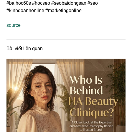
#baihoc60s #hocseo #seobatdongsan #seo
#kinhdoanhonline #marketingonline
source
Bài viết liên quan