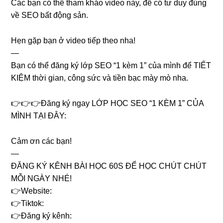
Các bạn có thể tham khảo video này, để có tư duy đúng
về SEO bất động sản.
Hẹn gặp bạn ở video tiếp theo nha!
—
Bạn có thể đăng ký lớp SEO “1 kèm 1” của mình để TIẾT
KIỆM thời gian, công sức và tiền bạc mày mò nha.
👉👉👉Đăng ký ngay LỚP HỌC SEO “1 KÈM 1” CỦA
MÌNH TẠI ĐÂY:
Cảm ơn các bạn!
—
ĐĂNG KÝ KÊNH BÀI HỌC 60S ĐỂ HỌC CHÚT CHÚT
MỖI NGÀY NHÉ!
👉Website:
👉Tiktok:
👉Đăng ký kênh: