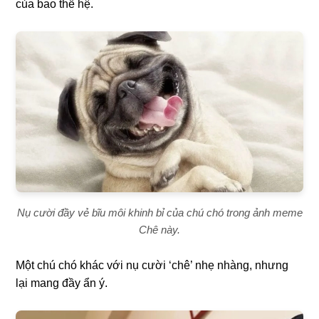
của bao thế hệ.
Nụ cười đầy vẻ bĩu môi khinh bỉ của chú chó trong ảnh meme
Chê này.
Một chú chó khác với nụ cười ‘chê’ nhẹ nhàng, nhưng
lại mang đầy ẩn ý.