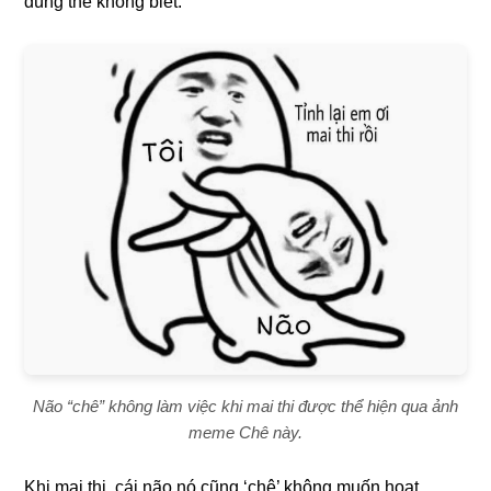
đúng thế không biết.
Não “chê” không làm việc khi mai thi được thể hiện qua ảnh
meme Chê này.
Khi mai thi, cái não nó cũng ‘chê’ không muốn hoạt