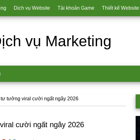
ing
Dịch vụ Website
Tài khoản Game
Thiết kế Website
ịch vụ Marketing
g
ư tưởng viral cười ngất ngây 2026
P
S
iral cười ngất ngây 2026