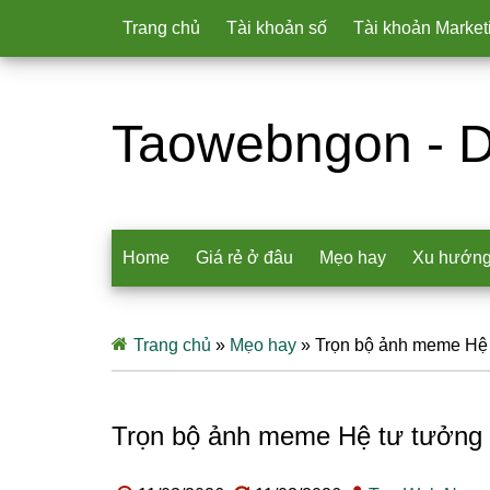
Trang chủ
Tài khoản số
Tài khoản Market
Taowebngon - D
Home
Giá rẻ ở đâu
Mẹo hay
Xu hướn
Trang chủ
»
Mẹo hay
»
Trọn bộ ảnh meme Hệ t
Trọn bộ ảnh meme Hệ tư tưởng v