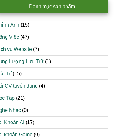
Danh mục sản phẩm
hỉnh Ảnh
(15)
ông Việc
(47)
ịch vụ Website
(7)
ung Lượng Lưu Trữ
(1)
ải Trí
(15)
ói CV tuyển dụng
(4)
ọc Tập
(21)
ghe Nhạc
(0)
ài Khoản AI
(17)
ài khoản Game
(0)