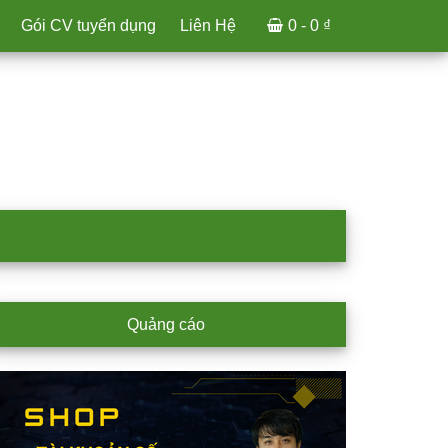
Gói CV tuyển dụng
Liên Hệ
0 -
0
₫
rimary
Quảng cáo
idebar