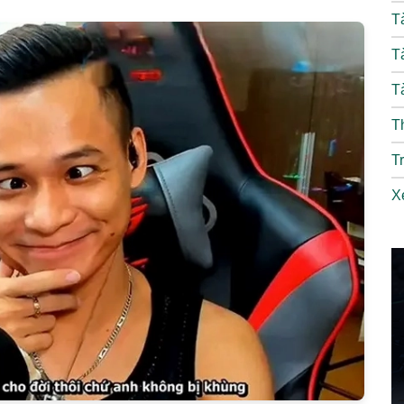
T
T
T
T
T
X