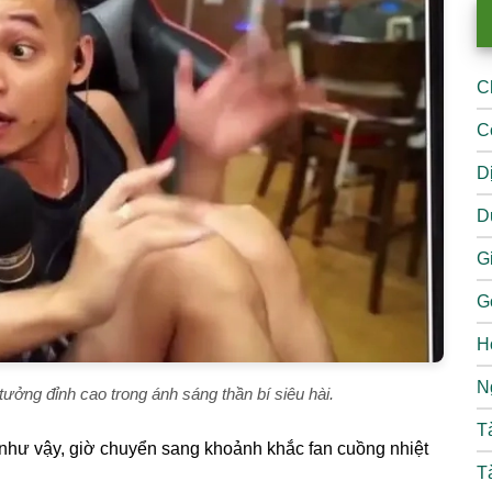
C
C
D
D
Gi
G
H
N
ưởng đỉnh cao trong ánh sáng thần bí siêu hài.
T
như vậy, giờ chuyển sang khoảnh khắc fan cuồng nhiệt
T