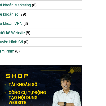
ài khoản Marketing
(8)
ài khoản số
(79)
ài khoản VPN
(3)
hiết kế Website
(5)
ruyền Hình Số
(0)
em Phim
(0)