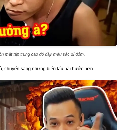
n mặt tập trung cao độ đầy màu sắc dí dỏm.
 gù, chuyển sang những biến tấu hài hước hơn.