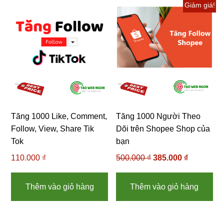
Giảm giá!
Tăng 1000 Like, Comment,
Tăng 1000 Người Theo
Follow, View, Share Tik
Dõi trên Shopee Shop của
Tok
bạn
110.000
₫
500.000
₫
Giá
385.000
₫
Giá
gốc
hiện
là:
tại
Thêm vào giỏ hàng
Thêm vào giỏ hàng
500.000 ₫.
là:
385.000 ₫