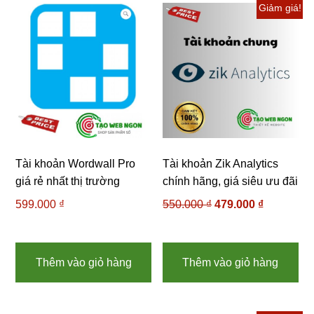
Giảm giá!
Tài khoản Wordwall Pro
Tài khoản Zik Analytics
giá rẻ nhất thị trường
chính hãng, giá siêu ưu đãi
599.000
₫
550.000
₫
Giá
479.000
₫
Giá
gốc
hiện
là:
tại
550.000 ₫.
là:
Thêm vào giỏ hàng
Thêm vào giỏ hàng
479.000 ₫