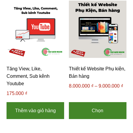
Tăng View, Like,
Thiết kế Website Phụ kiện,
Comment, Sub kênh
Bán hàng
Youtube
8.000.000
₫
–
9.000.000
₫
Kho
175.000
₫
giá:
từ
Sả
8.00
ph
Thêm vào giỏ hàng
Chọn
đến
nà
9.00
có
nh