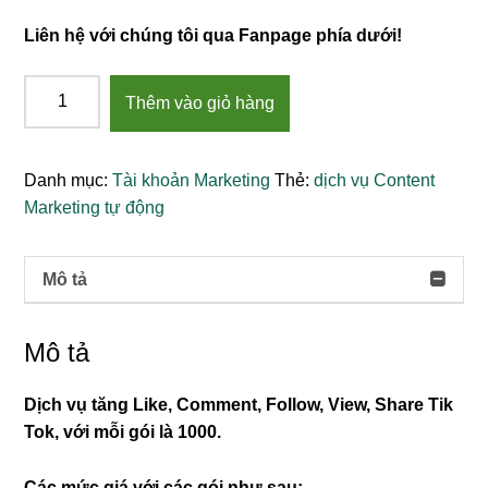
Liên hệ với chúng tôi qua Fanpage phía dưới!
Tăng
Thêm vào giỏ hàng
1000
Like,
Comment,
Danh mục:
Tài khoản Marketing
Thẻ:
dịch vụ Content
Follow,
Marketing tự động
View,
Share
Tik
Mô tả
Tok
số
Mô tả
lượng
Dịch vụ tăng Like, Comment, Follow, View, Share Tik
Tok, với mỗi gói là 1000.
Các mức giá với các gói như sau: