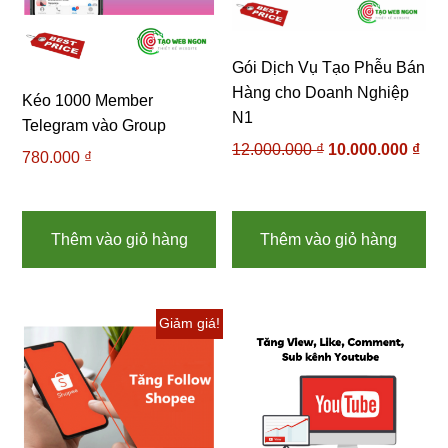
Gói Dịch Vụ Tạo Phễu Bán
Hàng cho Doanh Nghiệp
Kéo 1000 Member
N1
Telegram vào Group
12.000.000
₫
Giá
10.000.000
₫
Giá
780.000
₫
gốc
hiệ
là:
tại
12.000.000 ₫.
là:
Thêm vào giỏ hàng
Thêm vào giỏ hàng
10.
Giảm giá!