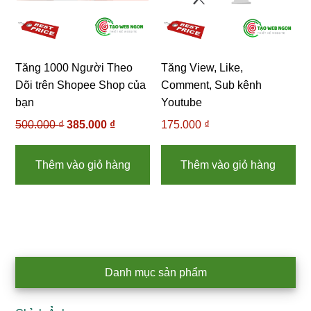
Tăng 1000 Người Theo
Tăng View, Like,
Dõi trên Shopee Shop của
Comment, Sub kênh
bạn
Youtube
500.000
₫
Giá
385.000
₫
Giá
175.000
₫
gốc
hiện
là:
tại
Thêm vào giỏ hàng
Thêm vào giỏ hàng
500.000 ₫.
là:
385.000 ₫.
Primary
Danh mục sản phẩm
Sidebar