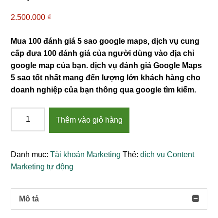
2.500.000
₫
Mua 100 đánh giá 5 sao google maps, dịch vụ cung
cấp đưa 100 đánh giá của người dùng vào địa chỉ
google map của bạn. dịch vụ đánh giá Google Maps
5 sao tốt nhất mang đến lượng lớn khách hàng cho
doanh nghiệp của bạn thông qua google tìm kiếm.
Dịch
Thêm vào giỏ hàng
vụ
tạo
50
Danh mục:
Tài khoản Marketing
Thẻ:
dịch vụ Content
đánh
Marketing tự động
giá
5
sao
Mô tả
Google