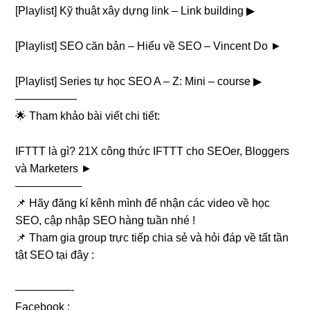
[Playlist] Kỹ thuật xây dựng link – Link building ▶︎
[Playlist] SEO căn bản – Hiểu về SEO – Vincent Do ►
[Playlist] Series tự học SEO A – Z: Mini – course ▶︎
—————–
🌟 Tham khảo bài viết chi tiết:
IFTTT là gì? 21X công thức IFTTT cho SEOer, Bloggers
và Marketers ►
——————
📌 Hãy đăng kí kênh mình để nhận các video về học
SEO, cập nhập SEO hàng tuần nhé !
📌 Tham gia group trực tiếp chia sẻ và hỏi đáp về tất tần
tật SEO tại đây :
—————-
Facebook :