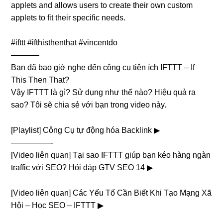
applets and allows users to create their own custom
applets to fit their specific needs.
#ifttt #ifthisthenthat #vincentdo
———–
Bạn đã bao giờ nghe đến công cụ tiện ích IFTTT – If
This Then That?
Vậy IFTTT là gì? Sử dụng như thế nào? Hiệu quả ra
sao? Tôi sẽ chia sẻ với bạn trong video này.
[Playlist] Công Cụ tự động hóa Backlink ▶︎
—————-
[Video liên quan] Tại sao IFTTT giúp bạn kéo hàng ngàn
traffic với SEO? Hỏi đáp GTV SEO 14 ▶︎
[Video liên quan] Các Yếu Tố Cần Biết Khi Tạo Mạng Xã
Hội – Học SEO – IFTTT ▶︎