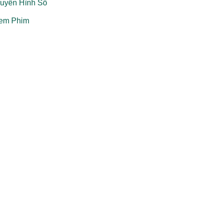
ruyền Hình Số
em Phim