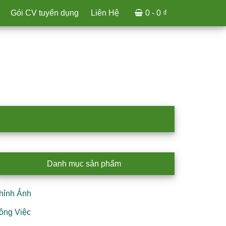
Gói CV tuyển dụng
Liên Hệ
0 -
0
₫
rimary
Danh mục sản phẩm
idebar
hỉnh Ảnh
ông Việc