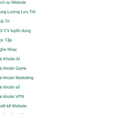
ịch vụ Website
ung Lượng Lưu Trữ
ải Trí
ói CV tuyển dụng
ọc Tập
ghe Nhạc
ài Khoản AI
ài khoản Game
ài khoản Marketing
ài khoản số
ài khoản VPN
hiết kế Website