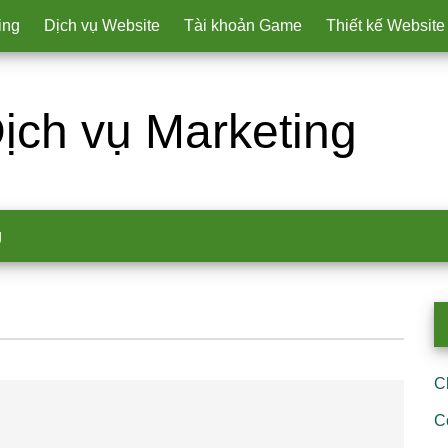
ing
Dịch vụ Website
Tài khoản Game
Thiết kế Website
ịch vụ Marketing
g
P
S
C
C