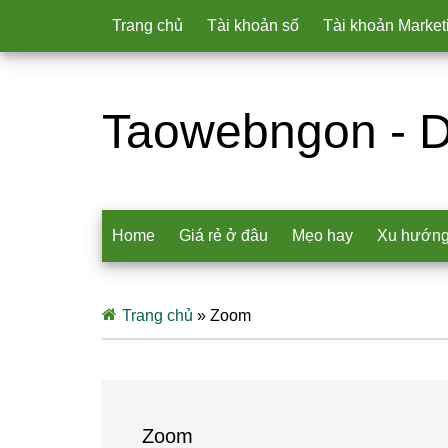
Trang chủ
Tài khoản số
Tài khoản Market
Taowebngon - D
Home
Giá rẻ ở đâu
Mẹo hay
Xu hướn
Trang chủ
»
Zoom
Zoom