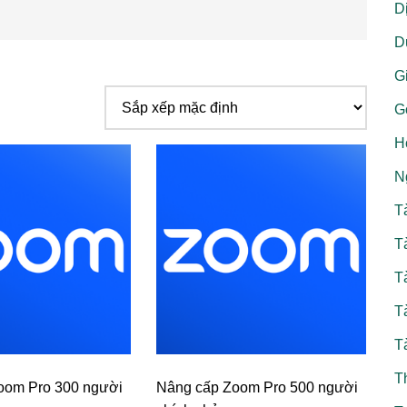
D
D
Gi
G
H
N
T
T
T
T
T
T
oom Pro 300 người
Nâng cấp Zoom Pro 500 người