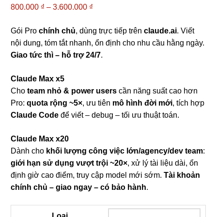
800.000
₫
–
3.600.000
₫
Khoảng
giá:
từ
Gói Pro
chính chủ
, dùng trực tiếp trên
claude.ai
. Viết
800.000 ₫
nội dung, tóm tắt nhanh, ổn định cho nhu cầu hằng ngày.
đến
Giao tức thì – hỗ trợ 24/7
.
3.600.000 ₫
Claude Max x5
Cho
team nhỏ & power users
cần năng suất cao hơn
Pro:
quota rộng ~5×
, ưu tiên
mô hình đời mới
, tích hợp
Claude Code
để viết – debug – tối ưu thuật toán.
Claude Max x20
Dành cho
khối lượng công việc lớn/agency/dev team
:
giới hạn sử dụng vượt trội ~20×
, xử lý tài liệu dài, ổn
định giờ cao điểm, truy cập model mới sớm.
Tài khoản
chính chủ – giao ngay – có bảo hành
.
Loại