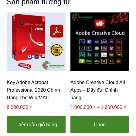
Sản phẩm tương tự
Key Adobe Acrobat
Adobe Creative Cloud All
Professional 2020 Chính
Apps – Đầy đủ, Chính
Hãng cho Win/MAC
hãng
8.000.000
₫
1.000.000
₫
–
1.600.000
₫
Kho
giá:
Sả
từ
ph
Thêm vào giỏ hàng
Chọn
1.00
nà