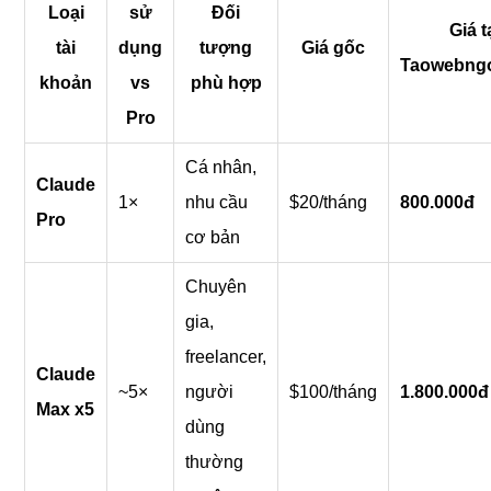
Loại
sử
Đối
Giá t
tài
dụng
tượng
Giá gốc
Taowebng
khoản
vs
phù hợp
Pro
Cá nhân,
Claude
1×
nhu cầu
$20/tháng
800.000đ
Pro
cơ bản
Chuyên
gia,
freelancer,
Claude
~5×
người
$100/tháng
1.800.000đ
Max x5
dùng
thường