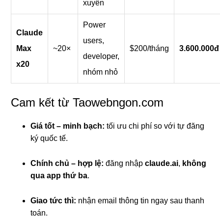
xuyên
Power
Claude
users,
Max
~20×
$200/tháng
3.600.000đ
developer,
x20
nhóm nhỏ
Cam kết từ Taowebngon.com
Giá tốt – minh bạch:
tối ưu chi phí so với tự đăng
ký quốc tế.
Chính chủ – hợp lệ:
đăng nhập
claude.ai
,
không
qua app thứ ba
.
Giao tức thì:
nhận email thông tin ngay sau thanh
toán.