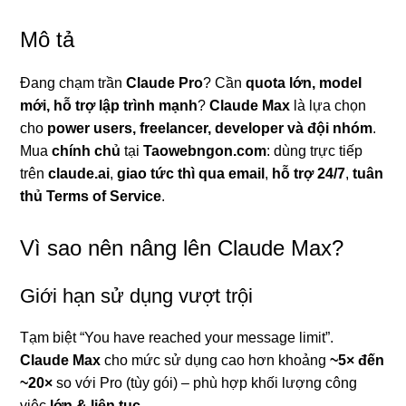
lượng
Mô tả
Đang chạm trần
Claude Pro
? Cần
quota lớn, model
mới, hỗ trợ lập trình mạnh
?
Claude Max
là lựa chọn
cho
power users, freelancer, developer và đội nhóm
.
Mua
chính chủ
tại
Taowebngon.com
: dùng trực tiếp
trên
claude.ai
,
giao tức thì qua email
,
hỗ trợ 24/7
,
tuân
thủ Terms of Service
.
Vì sao nên nâng lên Claude Max?
Giới hạn sử dụng vượt trội
Tạm biệt “You have reached your message limit”.
Claude Max
cho mức sử dụng cao hơn khoảng
~5× đến
~20×
so với Pro (tùy gói) – phù hợp khối lượng công
việc
lớn & liên tục
.