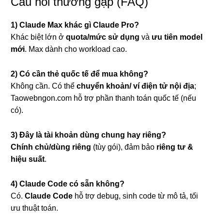
Câu hỏi thường gặp (FAQ)
1) Claude Max khác gì Claude Pro?
Khác biệt lớn ở
quota/mức sử dụng
và
ưu tiên model
mới
. Max dành cho workload cao.
2) Có cần thẻ quốc tế để mua không?
Không cần. Có thể
chuyển khoản/ ví điện tử nội địa
;
Taowebngon.com hỗ trợ phần thanh toán quốc tế (nếu
có).
3) Đây là tài khoản dùng chung hay riêng?
Chính chủ/dùng riêng
(tùy gói), đảm bảo
riêng tư &
hiệu suất
.
4) Claude Code có sẵn không?
Có.
Claude Code
hỗ trợ debug, sinh code từ mô tả, tối
ưu thuật toán.