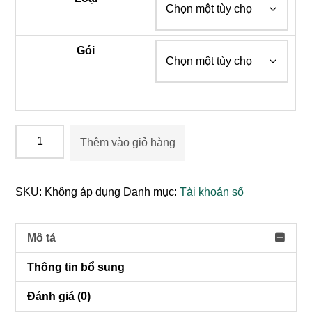
Gói
Claude
Thêm vào giỏ hàng
Pro
/
Claude
SKU:
Không áp dụng
Danh mục:
Tài khoản số
Max
x5
/
Mô tả
Claude
Thông tin bổ sung
Max
x20
Đánh giá (0)
số