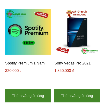
đến
có
1.60
nh
bi
thể
Cá
tùy
ch
có
thể
đư
ch
Spotify Premium 1 Năm
Sony Vegas Pro 2021
trê
320.000
₫
1.850.000
₫
tra
sả
ph
Thêm vào giỏ hàng
Thêm vào giỏ hàng