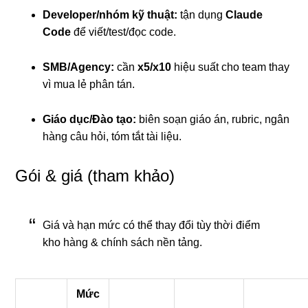
Developer/nhóm kỹ thuật:
tận dụng
Claude
Code
để viết/test/đọc code.
SMB/Agency:
cần
x5/x10
hiệu suất cho team thay
vì mua lẻ phân tán.
Giáo dục/Đào tạo:
biên soạn giáo án, rubric, ngân
hàng câu hỏi, tóm tắt tài liệu.
Gói & giá (tham khảo)
Giá và hạn mức có thể thay đổi tùy thời điểm
kho hàng & chính sách nền tảng.
Mức