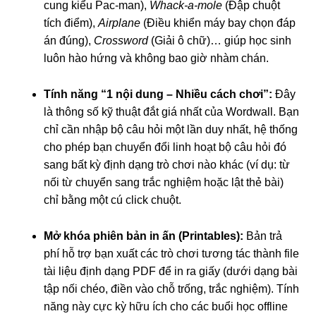
cung kiểu Pac-man),
Whack-a-mole
(Đập chuột
tích điểm),
Airplane
(Điều khiển máy bay chọn đáp
án đúng),
Crossword
(Giải ô chữ)… giúp học sinh
luôn hào hứng và không bao giờ nhàm chán.
Tính năng “1 nội dung – Nhiều cách chơi”:
Đây
là thông số kỹ thuật đắt giá nhất của Wordwall. Bạn
chỉ cần nhập bộ câu hỏi một lần duy nhất, hệ thống
cho phép bạn chuyển đổi linh hoạt bộ câu hỏi đó
sang bất kỳ định dạng trò chơi nào khác (ví dụ: từ
nối từ chuyển sang trắc nghiệm hoặc lật thẻ bài)
chỉ bằng một cú click chuột.
Mở khóa phiên bản in ấn (Printables):
Bản trả
phí hỗ trợ bạn xuất các trò chơi tương tác thành file
tài liệu định dạng PDF để in ra giấy (dưới dạng bài
tập nối chéo, điền vào chỗ trống, trắc nghiệm). Tính
năng này cực kỳ hữu ích cho các buổi học offline