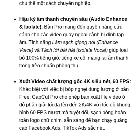
chủ thể một cách chuyên nghiệp.
Hậu kỳ âm thanh chuyên sâu (Audio Enhance
& Isolate):
Bản Pro mang đến quyền năng cứu
cánh cho các video quay ngoại cảnh bị dính tạp
âm. Tính năng
Làm sạch giọng nói (Enhance
Voice)
và
Tách lời bài hát (Isolate Vocal)
giúp loại
bỏ 100% tiếng gió, tiếng xe cộ, mang lại âm thanh
trong trẻo chuẩn phòng thu.
Xuất Video chất lượng gốc 4K siêu nét, 60 FPS:
Khác biệt với việc bị bóp nghẹt dung lượng ở bản
Free, CapCut Pro cho phép bạn xuất file video ở
độ phân giải tối đa lên đến 2K/4K với tốc độ khung
hình 60 FPS mượt mà tuyệt đối, sạch bóng hoàn
toàn logo chữ chìm, sẵn sàng để bạn chạy quảng
cáo Facebook Ads, TikTok Ads sắc nét.