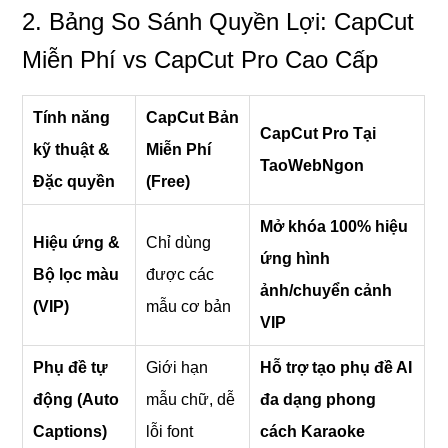
2. Bảng So Sánh Quyền Lợi: CapCut
Miễn Phí vs CapCut Pro Cao Cấp
Tính năng
CapCut Bản
CapCut Pro Tại
kỹ thuật &
Miễn Phí
TaoWebNgon
Đặc quyền
(Free)
Mở khóa 100% hiệu
Hiệu ứng &
Chỉ dùng
ứng hình
Bộ lọc màu
được các
ảnh/chuyển cảnh
(VIP)
mẫu cơ bản
VIP
Phụ đề tự
Giới hạn
Hỗ trợ tạo phụ đề AI
động (Auto
mẫu chữ, dễ
đa dạng phong
Captions)
lỗi font
cách Karaoke