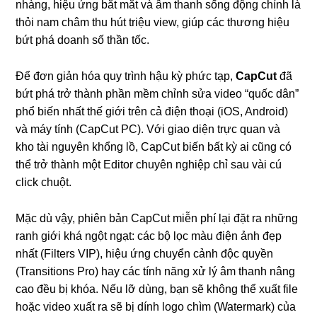
nhàng, hiệu ứng bắt mắt và âm thanh sống động chính là
thỏi nam châm thu hút triệu view, giúp các thương hiệu
bứt phá doanh số thần tốc.
Để đơn giản hóa quy trình hậu kỳ phức tạp,
CapCut
đã
bứt phá trở thành phần mềm chỉnh sửa video “quốc dân”
phổ biến nhất thế giới trên cả điện thoại (iOS, Android)
và máy tính (CapCut PC). Với giao diện trực quan và
kho tài nguyên khổng lồ, CapCut biến bất kỳ ai cũng có
thể trở thành một Editor chuyên nghiệp chỉ sau vài cú
click chuột.
Mặc dù vậy, phiên bản CapCut miễn phí lại đặt ra những
ranh giới khá ngột ngạt: các bộ lọc màu điện ảnh đẹp
nhất (Filters VIP), hiệu ứng chuyển cảnh độc quyền
(Transitions Pro) hay các tính năng xử lý âm thanh nâng
cao đều bị khóa. Nếu lỡ dùng, bạn sẽ không thể xuất file
hoặc video xuất ra sẽ bị dính logo chìm (Watermark) của